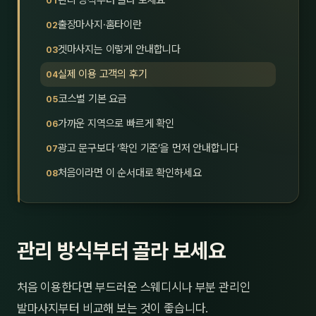
관리 방식부터 골라 보세요
제주
남성
출장마사지·홈타이란
겟마사지는 이렇게 안내합니다
여성
실제 이용 고객의 후기
남자
코스별 기본 요금
커플
가까운 지역으로 빠르게 확인
광고 문구보다 ‘확인 기준’을 먼저 안내합니다
추천·
처음이라면 이 순서대로 확인하세요
신규
할인
관리 방식부터 골라 보세요
두리
처음 이용한다면 부드러운 스웨디시나 부분 관리인
발마사지부터 비교해 보는 것이 좋습니다.