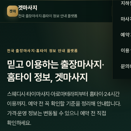
수도권
지하
겟마사지
☰
겟마
서울
전국 출장마사지·홈타이 정보 안내 플랫폼
마사
경기
관리 
예약
인천
스웨
이용
전국 출장마사지·홈타이 정보 안내 플랫폼
강원·
타이
믿고 이용하는 출장마사지·
문의
강원
아로
홈타이 정보, 겟마사지
대전
로미
스웨디시·타이마사지·아로마테라피부터 홈타이·24시간
세종
중국
이용까지. 예약 전 꼭 확인할 기준을 정리해 안내합니다.
충북
발마
가격·운영 정보는 변동될 수 있으니 예약 전 직접
충남
확인하세요.
스포