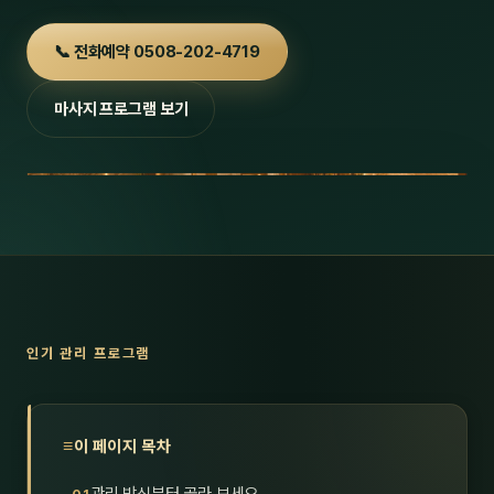
호남
스킨
📞 전화예약 0508-202-4719
광주
왁싱
마사지 프로그램 보기
전북
방문·
전남
홈타
영남·
스파
부산
호텔
대구
수면
인기 관리 프로그램
울산
24
경북
1인샵
이 페이지 목차
경남
대상·