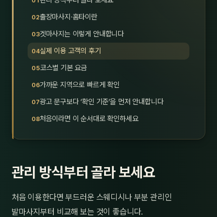
관리 방식부터 골라 보세요
제주
남성
출장마사지·홈타이란
겟마사지는 이렇게 안내합니다
여성
실제 이용 고객의 후기
남자
코스별 기본 요금
커플
가까운 지역으로 빠르게 확인
광고 문구보다 ‘확인 기준’을 먼저 안내합니다
추천·
처음이라면 이 순서대로 확인하세요
신규
할인
관리 방식부터 골라 보세요
두리
처음 이용한다면 부드러운 스웨디시나 부분 관리인
발마사지부터 비교해 보는 것이 좋습니다.