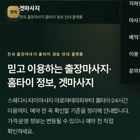
수도권
지하
겟마사지
☰
겟마
서울
전국 출장마사지·홈타이 정보 안내 플랫폼
마사
경기
관리 
예약
인천
스웨
이용
전국 출장마사지·홈타이 정보 안내 플랫폼
강원·
타이
믿고 이용하는 출장마사지·
문의
강원
아로
홈타이 정보, 겟마사지
대전
로미
스웨디시·타이마사지·아로마테라피부터 홈타이·24시간
세종
중국
이용까지. 예약 전 꼭 확인할 기준을 정리해 안내합니다.
충북
발마
가격·운영 정보는 변동될 수 있으니 예약 전 직접
충남
확인하세요.
스포