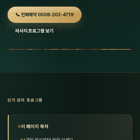
호남
스킨
📞 전화예약 0508-202-4719
광주
왁싱
마사지 프로그램 보기
전북
방문·
전남
홈타
영남·
스파
부산
호텔
대구
수면
인기 관리 프로그램
울산
24
경북
1인샵
이 페이지 목차
경남
대상·