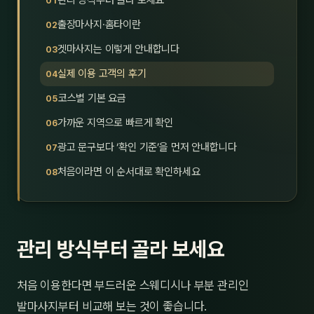
관리 방식부터 골라 보세요
제주
남성
출장마사지·홈타이란
겟마사지는 이렇게 안내합니다
여성
실제 이용 고객의 후기
남자
코스별 기본 요금
커플
가까운 지역으로 빠르게 확인
광고 문구보다 ‘확인 기준’을 먼저 안내합니다
추천·
처음이라면 이 순서대로 확인하세요
신규
할인
관리 방식부터 골라 보세요
두리
처음 이용한다면 부드러운 스웨디시나 부분 관리인
발마사지부터 비교해 보는 것이 좋습니다.