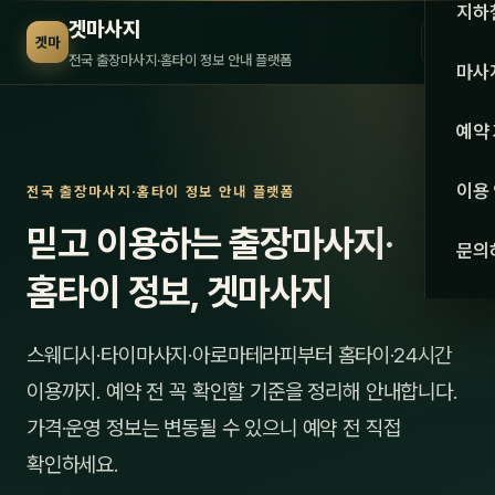
수도권
지하
겟마사지
☰
겟마
서울
전국 출장마사지·홈타이 정보 안내 플랫폼
마사
경기
관리 
예약
인천
스웨
이용
전국 출장마사지·홈타이 정보 안내 플랫폼
강원·
타이
믿고 이용하는 출장마사지·
문의
강원
아로
홈타이 정보, 겟마사지
대전
로미
스웨디시·타이마사지·아로마테라피부터 홈타이·24시간
세종
중국
이용까지. 예약 전 꼭 확인할 기준을 정리해 안내합니다.
충북
발마
가격·운영 정보는 변동될 수 있으니 예약 전 직접
충남
확인하세요.
스포