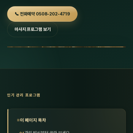
호남
스킨
📞 전화예약 0508-202-4719
광주
왁싱
마사지 프로그램 보기
전북
방문·
전남
홈타
영남·
스파
부산
호텔
대구
수면
인기 관리 프로그램
울산
24
경북
1인샵
이 페이지 목차
경남
대상·