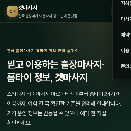
수도권
지하
겟마사지
☰
겟마
서울
전국 출장마사지·홈타이 정보 안내 플랫폼
마사
경기
관리 
예약
인천
스웨
이용
전국 출장마사지·홈타이 정보 안내 플랫폼
강원·
타이
믿고 이용하는 출장마사지·
문의
강원
아로
홈타이 정보, 겟마사지
대전
로미
스웨디시·타이마사지·아로마테라피부터 홈타이·24시간
세종
중국
이용까지. 예약 전 꼭 확인할 기준을 정리해 안내합니다.
충북
발마
가격·운영 정보는 변동될 수 있으니 예약 전 직접
충남
확인하세요.
스포