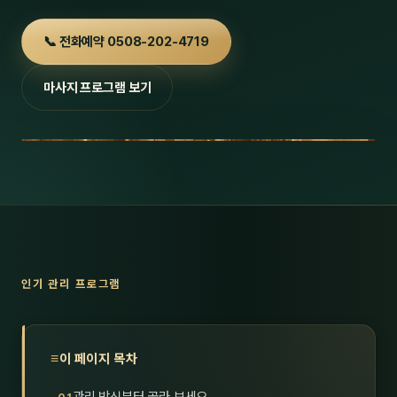
호남
스킨
📞 전화예약 0508-202-4719
광주
왁싱
마사지 프로그램 보기
전북
방문·
전남
홈타
영남·
스파
부산
호텔
대구
수면
인기 관리 프로그램
울산
24
경북
1인샵
이 페이지 목차
경남
대상·