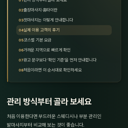
관리 방식부터 골라 보세요
제주
남성
출장마사지·홈타이란
겟마사지는 이렇게 안내합니다
여성
실제 이용 고객의 후기
남자
코스별 기본 요금
커플
가까운 지역으로 빠르게 확인
광고 문구보다 ‘확인 기준’을 먼저 안내합니다
추천·
처음이라면 이 순서대로 확인하세요
신규
할인
관리 방식부터 골라 보세요
두리
처음 이용한다면 부드러운 스웨디시나 부분 관리인
발마사지부터 비교해 보는 것이 좋습니다.