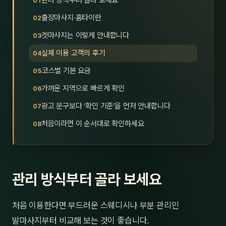
관리 방식부터 골라 보세요
제주
남성
출장마사지·홈타이란
겟마사지는 이렇게 안내합니다
여성
실제 이용 고객의 후기
남자
코스별 기본 요금
커플
가까운 지역으로 빠르게 확인
광고 문구보다 ‘확인 기준’을 먼저 안내합니다
추천·
처음이라면 이 순서대로 확인하세요
신규
할인
관리 방식부터 골라 보세요
두리
처음 이용한다면 부드러운 스웨디시나 부분 관리인
발마사지부터 비교해 보는 것이 좋습니다.