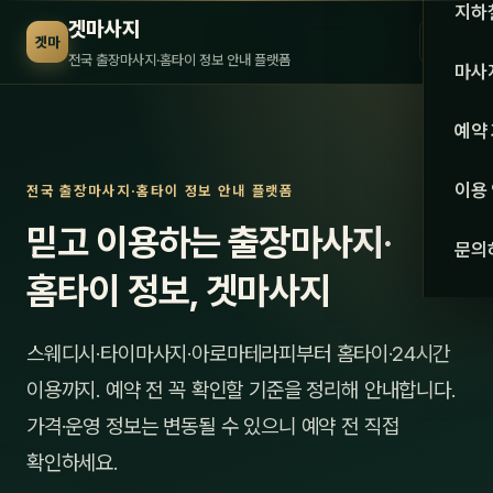
수도권
지하
겟마사지
☰
겟마
서울
전국 출장마사지·홈타이 정보 안내 플랫폼
마사
경기
관리 
예약
인천
스웨
이용
전국 출장마사지·홈타이 정보 안내 플랫폼
강원·
타이
믿고 이용하는 출장마사지·
문의
강원
아로
홈타이 정보, 겟마사지
대전
로미
스웨디시·타이마사지·아로마테라피부터 홈타이·24시간
세종
중국
이용까지. 예약 전 꼭 확인할 기준을 정리해 안내합니다.
충북
발마
가격·운영 정보는 변동될 수 있으니 예약 전 직접
충남
확인하세요.
스포