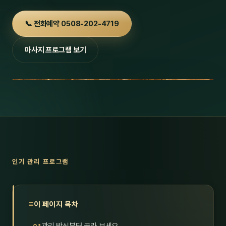
호남
스킨
📞 전화예약 0508-202-4719
광주
왁싱
마사지 프로그램 보기
전북
방문·
전남
홈타
영남·
스파
부산
호텔
대구
수면
인기 관리 프로그램
울산
24
경북
1인샵
이 페이지 목차
경남
대상·