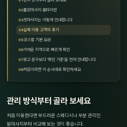
관리 방식부터 골라 보세요
제주
남성
출장마사지·홈타이란
겟마사지는 이렇게 안내합니다
여성
실제 이용 고객의 후기
남자
코스별 기본 요금
커플
가까운 지역으로 빠르게 확인
광고 문구보다 ‘확인 기준’을 먼저 안내합니다
추천·
처음이라면 이 순서대로 확인하세요
신규
할인
관리 방식부터 골라 보세요
두리
처음 이용한다면 부드러운 스웨디시나 부분 관리인
발마사지부터 비교해 보는 것이 좋습니다.