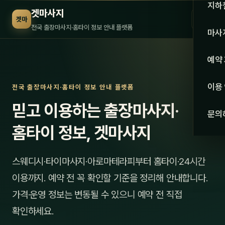
수도권
지하
겟마사지
☰
겟마
서울
전국 출장마사지·홈타이 정보 안내 플랫폼
마사
경기
관리 
예약
인천
스웨
이용
전국 출장마사지·홈타이 정보 안내 플랫폼
강원·
타이
믿고 이용하는 출장마사지·
문의
강원
아로
홈타이 정보, 겟마사지
대전
로미
스웨디시·타이마사지·아로마테라피부터 홈타이·24시간
세종
중국
이용까지. 예약 전 꼭 확인할 기준을 정리해 안내합니다.
충북
발마
가격·운영 정보는 변동될 수 있으니 예약 전 직접
충남
확인하세요.
스포