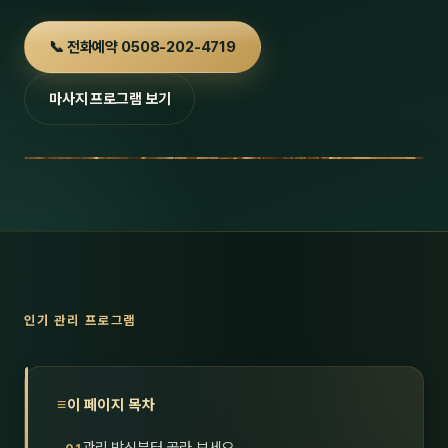
호남
스킨
📞 전화예약 0508-202-4719
광주
왁싱
마사지 프로그램 보기
전북
방문·
전남
홈타
영남·
스파
부산
호텔
대구
수면
인기 관리 프로그램
울산
24
경북
1인샵
이 페이지 목차
경남
대상·