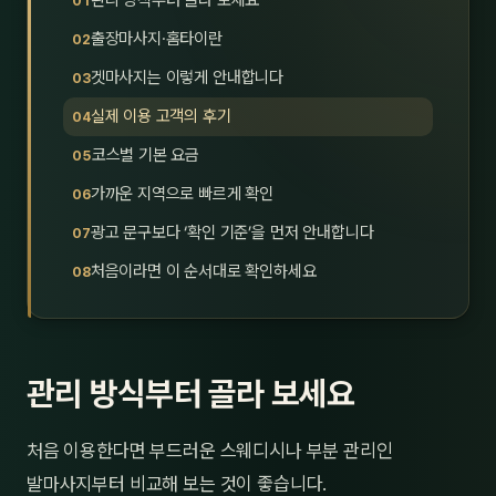
관리 방식부터 골라 보세요
제주
남성
출장마사지·홈타이란
겟마사지는 이렇게 안내합니다
여성
실제 이용 고객의 후기
남자
코스별 기본 요금
커플
가까운 지역으로 빠르게 확인
광고 문구보다 ‘확인 기준’을 먼저 안내합니다
추천·
처음이라면 이 순서대로 확인하세요
신규
할인
관리 방식부터 골라 보세요
두리
처음 이용한다면 부드러운 스웨디시나 부분 관리인
발마사지부터 비교해 보는 것이 좋습니다.