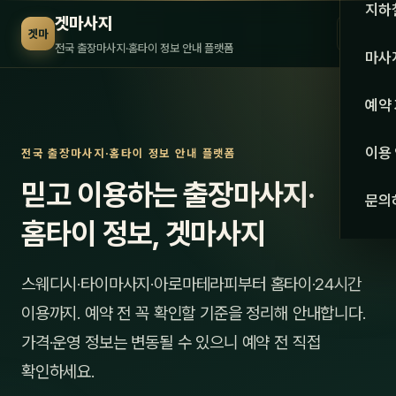
수도권
지하
겟마사지
☰
겟마
서울
전국 출장마사지·홈타이 정보 안내 플랫폼
마사
경기
관리 
예약
인천
스웨
이용
전국 출장마사지·홈타이 정보 안내 플랫폼
강원·
타이
믿고 이용하는 출장마사지·
문의
강원
아로
홈타이 정보, 겟마사지
대전
로미
스웨디시·타이마사지·아로마테라피부터 홈타이·24시간
세종
중국
이용까지. 예약 전 꼭 확인할 기준을 정리해 안내합니다.
충북
발마
가격·운영 정보는 변동될 수 있으니 예약 전 직접
충남
확인하세요.
스포