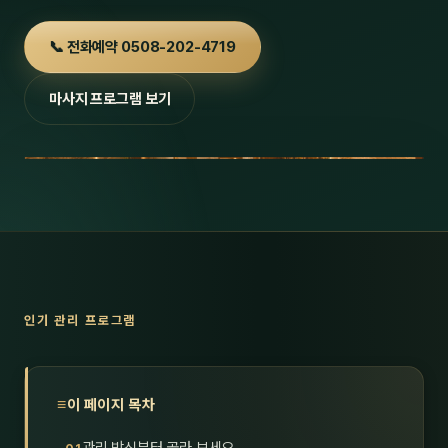
호남
스킨
📞 전화예약 0508-202-4719
광주
왁싱
마사지 프로그램 보기
전북
방문·
전남
홈타
영남·
스파
부산
호텔
대구
수면
인기 관리 프로그램
울산
24
경북
1인샵
이 페이지 목차
경남
대상·