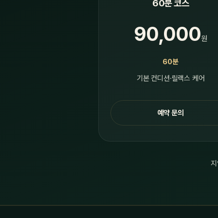
60분 코스
90,000
원
60분
기본 컨디션·릴랙스 케어
예약 문의
지