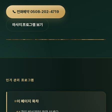
호남
스킨
📞 전화예약 0508-202-4719
광주
왁싱
마사지 프로그램 보기
전북
방문·
전남
홈타
영남·
스파
부산
호텔
대구
수면
인기 관리 프로그램
울산
24
경북
1인샵
이 페이지 목차
경남
대상·