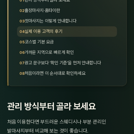
관리 방식부터 골라 보세요
제주
남성
출장마사지·홈타이란
겟마사지는 이렇게 안내합니다
여성
실제 이용 고객의 후기
남자
코스별 기본 요금
커플
가까운 지역으로 빠르게 확인
광고 문구보다 ‘확인 기준’을 먼저 안내합니다
추천·
처음이라면 이 순서대로 확인하세요
신규
할인
관리 방식부터 골라 보세요
두리
처음 이용한다면 부드러운 스웨디시나 부분 관리인
발마사지부터 비교해 보는 것이 좋습니다.