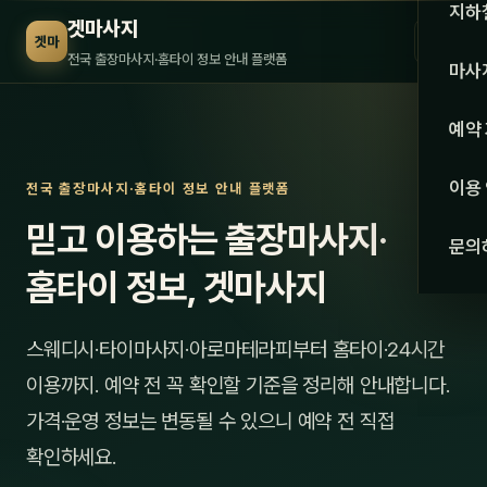
수도권
지하
겟마사지
☰
겟마
서울
전국 출장마사지·홈타이 정보 안내 플랫폼
마사
경기
관리 
예약
인천
스웨
이용
전국 출장마사지·홈타이 정보 안내 플랫폼
강원·
타이
믿고 이용하는 출장마사지·
문의
강원
아로
홈타이 정보, 겟마사지
대전
로미
스웨디시·타이마사지·아로마테라피부터 홈타이·24시간
세종
중국
이용까지. 예약 전 꼭 확인할 기준을 정리해 안내합니다.
충북
발마
가격·운영 정보는 변동될 수 있으니 예약 전 직접
충남
확인하세요.
스포